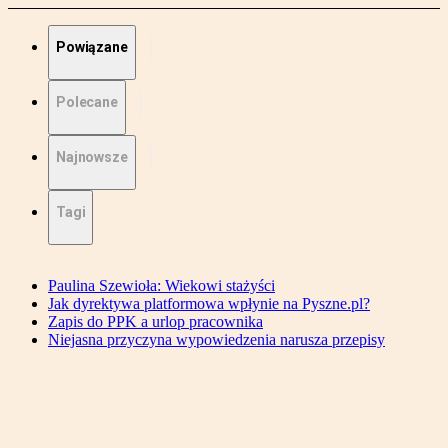
Powiązane
Polecane
Najnowsze
Tagi
Paulina Szewioła: Wiekowi stażyści
Jak dyrektywa platformowa wpłynie na Pyszne.pl?
Zapis do PPK a urlop pracownika
Niejasna przyczyna wypowiedzenia narusza przepisy