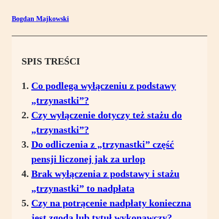
Bogdan Majkowski
SPIS TREŚCI
Co podlega wyłączeniu z podstawy
„trzynastki”?
Czy wyłączenie dotyczy też stażu do
„trzynastki”?
Do odliczenia z „trzynastki” część
pensji liczonej jak za urlop
Brak wyłączenia z podstawy i stażu
„trzynastki” to nadpłata
Czy na potrącenie nadpłaty konieczna
jest zgoda lub tytuł wykonawczy?