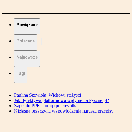
Powiązane
Polecane
Najnowsze
Tagi
Paulina Szewioła: Wiekowi stażyści
Jak dyrektywa platformowa wpłynie na Pyszne.pl?
Zapis do PPK a urlop pracownika
Niejasna przyczyna wypowiedzenia narusza przepisy