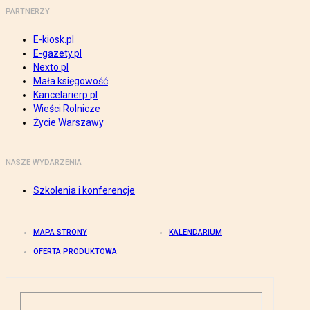
PARTNERZY
E-kiosk.pl
E-gazety.pl
Nexto.pl
Mała księgowość
Kancelarierp.pl
Wieści Rolnicze
Życie Warszawy
NASZE WYDARZENIA
Szkolenia i konferencje
MAPA STRONY
KALENDARIUM
OFERTA PRODUKTOWA