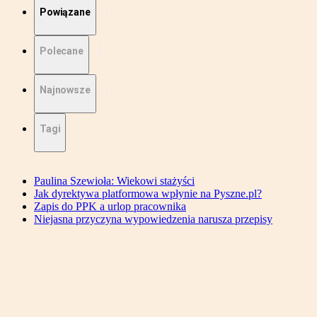
Powiązane
Polecane
Najnowsze
Tagi
Paulina Szewioła: Wiekowi stażyści
Jak dyrektywa platformowa wpłynie na Pyszne.pl?
Zapis do PPK a urlop pracownika
Niejasna przyczyna wypowiedzenia narusza przepisy