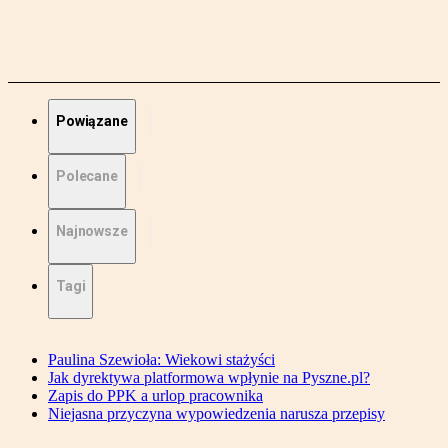
Powiązane
Polecane
Najnowsze
Tagi
Paulina Szewioła: Wiekowi stażyści
Jak dyrektywa platformowa wpłynie na Pyszne.pl?
Zapis do PPK a urlop pracownika
Niejasna przyczyna wypowiedzenia narusza przepisy