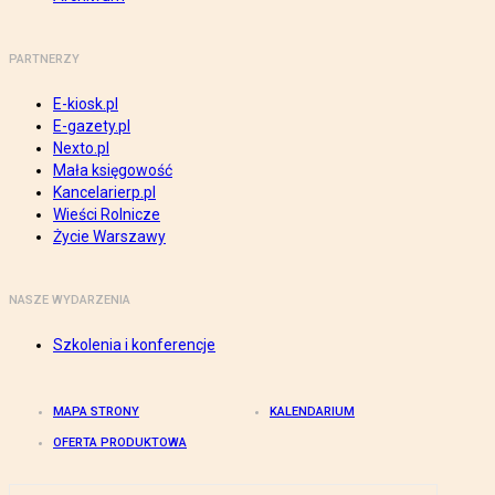
PARTNERZY
E-kiosk.pl
E-gazety.pl
Nexto.pl
Mała księgowość
Kancelarierp.pl
Wieści Rolnicze
Życie Warszawy
NASZE WYDARZENIA
Szkolenia i konferencje
MAPA STRONY
KALENDARIUM
OFERTA PRODUKTOWA