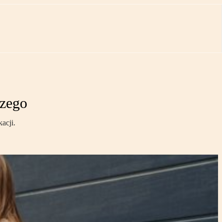
czego
acji.