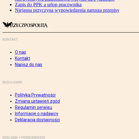
Zapis do PPK a urlop pracownika
Niejasna przyczyna wypowiedzenia narusza przepisy
KONTAKT
O nas
Kontakt
Napisz do nas
REGULAMIN
Polityka Prywatności
Zmiana ustawień zgód
Regulamin serwisu
Informacje o nadawcy
Deklaracja dostępności
REKLAMA I PRENUMERATA