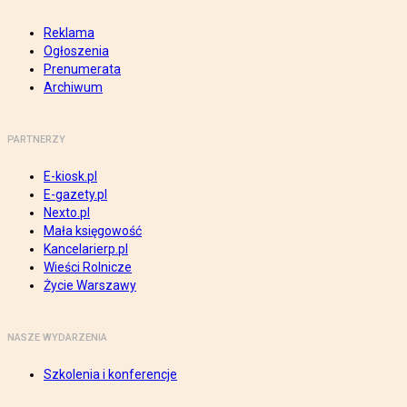
Reklama
Ogłoszenia
Prenumerata
Archiwum
PARTNERZY
E-kiosk.pl
E-gazety.pl
Nexto.pl
Mała księgowość
Kancelarierp.pl
Wieści Rolnicze
Życie Warszawy
NASZE WYDARZENIA
Szkolenia i konferencje