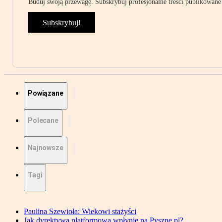
Buduj swoją przewagę. Subskrybuj profesjonalne treści publikowane 
Subskrybuj!
Powiązane
Polecane
Najnowsze
Tagi
Paulina Szewioła: Wiekowi stażyści
Jak dyrektywa platformowa wpłynie na Pyszne.pl?