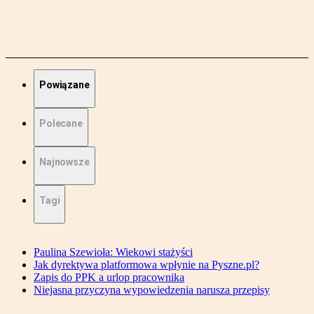
Powiązane
Polecane
Najnowsze
Tagi
Paulina Szewioła: Wiekowi stażyści
Jak dyrektywa platformowa wpłynie na Pyszne.pl?
Zapis do PPK a urlop pracownika
Niejasna przyczyna wypowiedzenia narusza przepisy