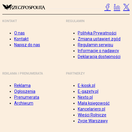
KONTAKT
REGULAMIN
O nas
Polityka Prywatności
Kontakt
Zmiana ustawień zgód
Napisz do nas
Regulamin serwisu
Informacje o nadawcy
Deklaracja dostępności
REKLAMA I PRENUMERATA
PARTNERZY
Reklama
E-kiosk.pl
Ogłoszenia
E-gazety.pl
Prenumerata
Nexto.pl
Archiwum
Mała księgowość
Kancelarierp.pl
Wieści Rolnicze
Życie Warszawy