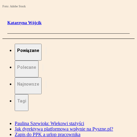
Foto: Adobe Stock
Katarzyna Wójcik
Powiązane
Polecane
Najnowsze
Tagi
Paulina Szewioła: Wiekowi stażyści
Jak dyrektywa platformowa wpłynie na Pyszne.pl?
Zapis do PPK a urlop pracownika