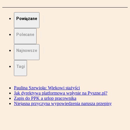
Powiązane
Polecane
Najnowsze
Tagi
Paulina Szewioła: Wiekowi stażyści
Jak dyrektywa platformowa wpłynie na Pyszne.pl?
Zapis do PPK a urlop pracownika
Niejasna przyczyna wypowiedzenia narusza przepisy