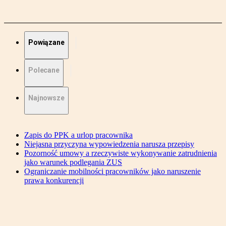
Powiązane
Polecane
Najnowsze
Zapis do PPK a urlop pracownika
Niejasna przyczyna wypowiedzenia narusza przepisy
Pozorność umowy a rzeczywiste wykonywanie zatrudnienia
jako warunek podlegania ZUS
Ograniczanie mobilności pracowników jako naruszenie
prawa konkurencji