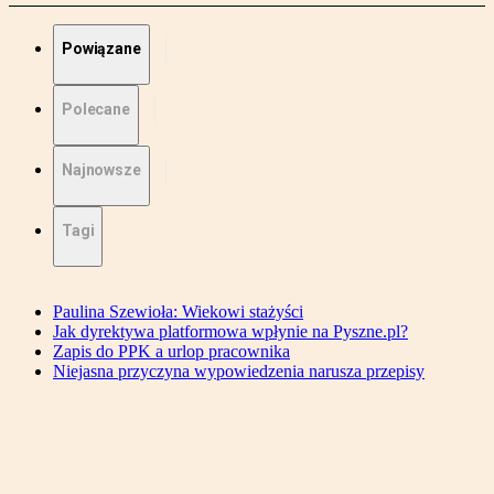
Powiązane
Polecane
Najnowsze
Tagi
Paulina Szewioła: Wiekowi stażyści
Jak dyrektywa platformowa wpłynie na Pyszne.pl?
Zapis do PPK a urlop pracownika
Niejasna przyczyna wypowiedzenia narusza przepisy