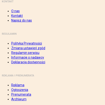
KONTAKT
O nas
Kontakt
Napisz do nas
REGULAMIN
Polityka Prywatności
Zmiana ustawień zgód
Regulamin serwisu
Informacje o nadawcy
Deklaracja dostępności
REKLAMA I PRENUMERATA
Reklama
Ogłoszenia
Prenumerata
Archiwum