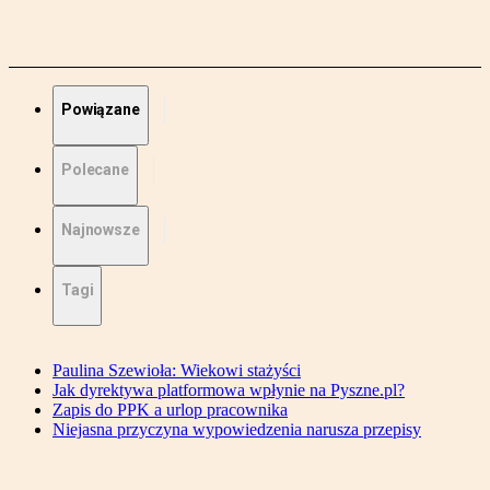
Powiązane
Polecane
Najnowsze
Tagi
Paulina Szewioła: Wiekowi stażyści
Jak dyrektywa platformowa wpłynie na Pyszne.pl?
Zapis do PPK a urlop pracownika
Niejasna przyczyna wypowiedzenia narusza przepisy