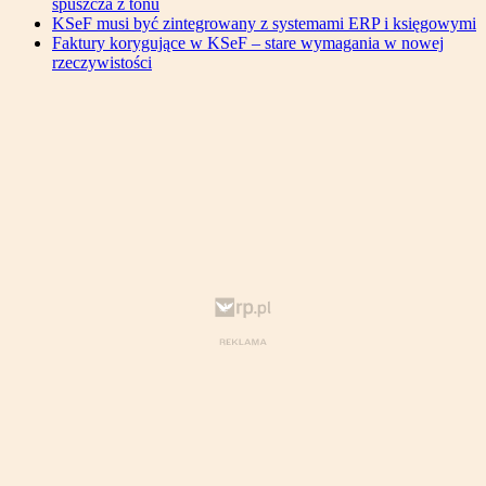
spuszcza z tonu
KSeF musi być zintegrowany z systemami ERP i księgowymi
Faktury korygujące w KSeF – stare wymagania w nowej
rzeczywistości