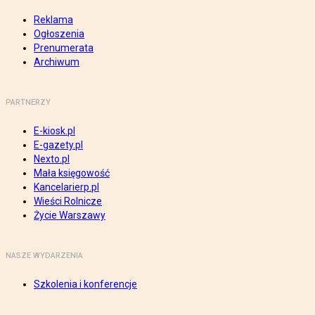
Reklama
Ogłoszenia
Prenumerata
Archiwum
PARTNERZY
E-kiosk.pl
E-gazety.pl
Nexto.pl
Mała księgowość
Kancelarierp.pl
Wieści Rolnicze
Życie Warszawy
NASZE WYDARZENIA
Szkolenia i konferencje