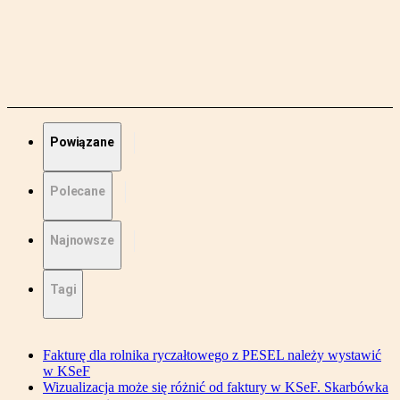
Powiązane
Polecane
Najnowsze
Tagi
Fakturę dla rolnika ryczałtowego z PESEL należy wystawić
w KSeF
Wizualizacja może się różnić od faktury w KSeF. Skarbówka