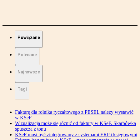
Powiązane
Polecane
Najnowsze
Tagi
Fakturę dla rolnika ryczałtowego z PESEL należy wystawić
w KSeF
Wizualizacja może się różnić od faktury w KSeF. Skarbówka
spuszcza z tonu
KSeF musi być zintegrowany z systemami ERP i księgowymi