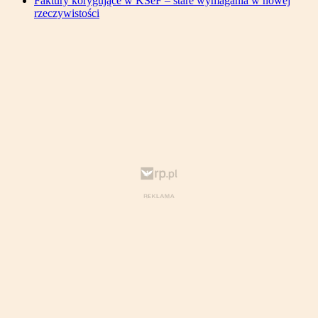
Faktury korygujące w KSeF – stare wymagania w nowej
rzeczywistości