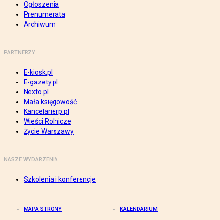
Ogłoszenia
Prenumerata
Archiwum
PARTNERZY
E-kiosk.pl
E-gazety.pl
Nexto.pl
Mała księgowość
Kancelarierp.pl
Wieści Rolnicze
Życie Warszawy
NASZE WYDARZENIA
Szkolenia i konferencje
MAPA STRONY
KALENDARIUM