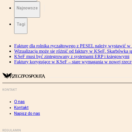
Najnowsze
Tagi
Fakturę dla rolnika ryczałtowego z PESEL należy wystawić 
Wizualizacja może się różnić od faktury w KSeF. Skarbówka s
KSeF musi być zintegrowany z systemami ERP i księgowymi
Faktury korygujące w KSeF – stare wymagania w nowej rzecz
KONTAKT
O nas
Kontakt
Napisz do nas
REGULAMIN