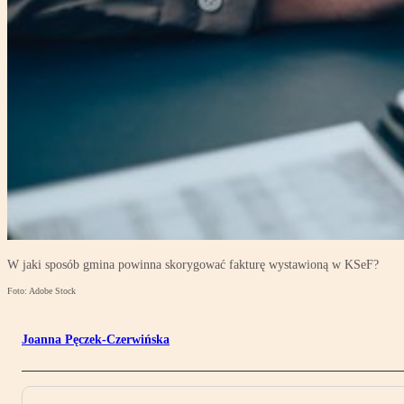
W jaki sposób gmina powinna skorygować fakturę wystawioną w KSeF?
Foto: Adobe Stock
Joanna Pęczek-Czerwińska