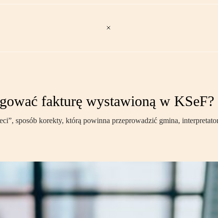
ygować fakturę wystawioną w KSeF?
eci”, sposób korekty, którą powinna przeprowadzić gmina, interpretat