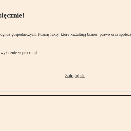
ięcznie!
rognoz gospodarczych. Poznaj fakty, które kształtują biznes, prawo oraz społec
wyłącznie w pro.rp.pl.
Zaloguj się