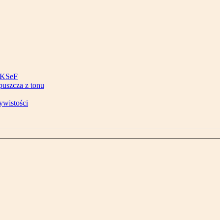
w KSeF
puszcza z tonu
ywistości