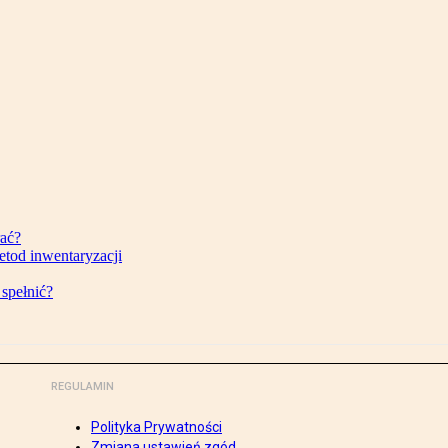
rać?
etod inwentaryzacji
 spełnić?
REGULAMIN
Polityka Prywatności
Zmiana ustawień zgód