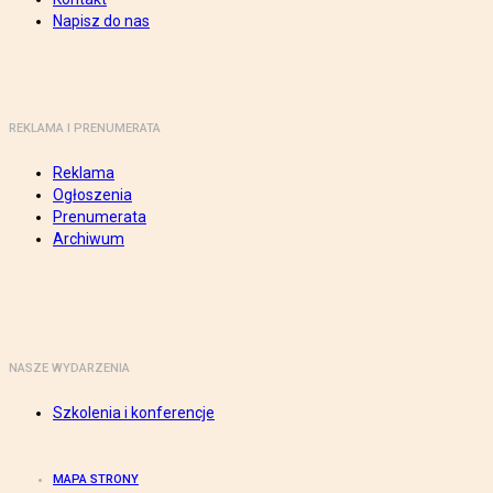
Napisz do nas
REKLAMA I PRENUMERATA
Reklama
Ogłoszenia
Prenumerata
Archiwum
NASZE WYDARZENIA
Szkolenia i konferencje
MAPA STRONY