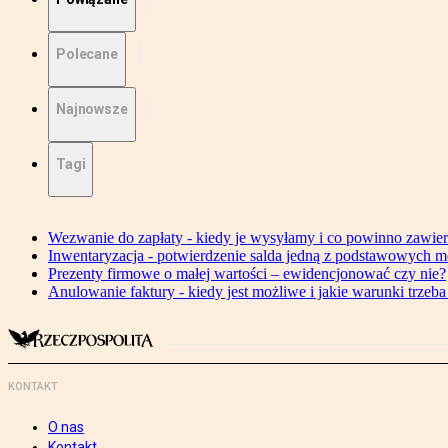
Polecane
Najnowsze
Tagi
Wezwanie do zapłaty - kiedy je wysyłamy i co powinno zawie
Inwentaryzacja - potwierdzenie salda jedną z podstawowych m
Prezenty firmowe o małej wartości – ewidencjonować czy nie?
Anulowanie faktury - kiedy jest możliwe i jakie warunki trzeba
KONTAKT
O nas
Kontakt