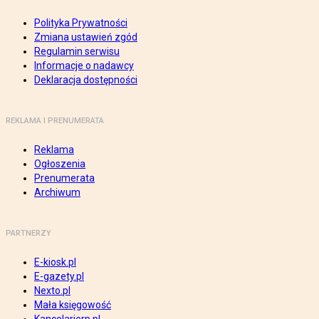
Polityka Prywatności
Zmiana ustawień zgód
Regulamin serwisu
Informacje o nadawcy
Deklaracja dostępności
REKLAMA I PRENUMERATA
Reklama
Ogłoszenia
Prenumerata
Archiwum
PARTNERZY
E-kiosk.pl
E-gazety.pl
Nexto.pl
Mała księgowość