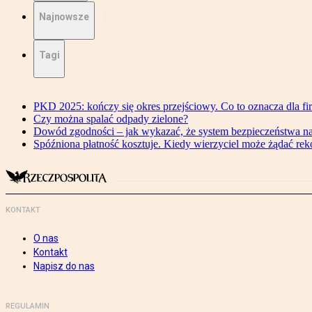
Najnowsze
Tagi
PKD 2025: kończy się okres przejściowy. Co to oznacza dla fi
Czy można spalać odpady zielone?
Dowód zgodności – jak wykazać, że system bezpieczeństwa n
Spóźniona płatność kosztuje. Kiedy wierzyciel może żądać re
KONTAKT
O nas
Kontakt
Napisz do nas
REGULAMIN