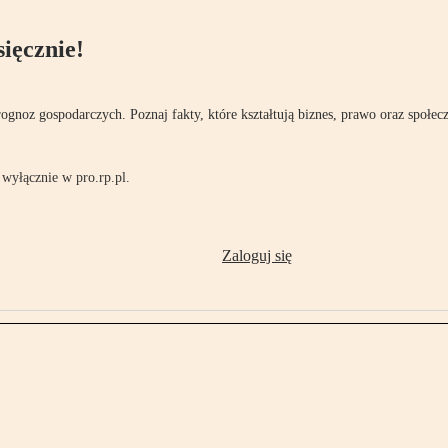
ięcznie!
rognoz gospodarczych. Poznaj fakty, które kształtują biznes, prawo oraz społec
wyłącznie w pro.rp.pl.
Zaloguj się