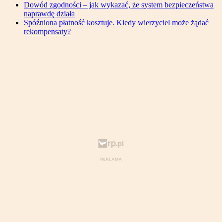
Dowód zgodności – jak wykazać, że system bezpieczeństwa
naprawdę działa
Spóźniona płatność kosztuje. Kiedy wierzyciel może żądać
rekompensaty?