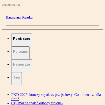
Foto: Adobe Stock
Katarzyna Brzeska
Powiązane
Polecane
Najnowsze
Tagi
PKD 2025: kończy się okres przejściowy. Co to oznacza dla
firm?
Czy można spalać odpady zielone?