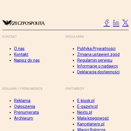
KONTAKT
REGULAMIN
O nas
Polityka Prywatności
Kontakt
Zmiana ustawień zgód
Napisz do nas
Regulamin serwisu
Informacje o nadawcy
Deklaracja dostępności
REKLAMA I PRENUMERATA
PARTNERZY
Reklama
E-kiosk.pl
Ogłoszenia
E-gazety.pl
Prenumerata
Nexto.pl
Archiwum
Mała księgowość
Kancelarierp.pl
Wieści Rolnicze