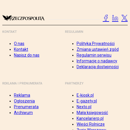
KONTAKT
REGULAMIN
O nas
Polityka Prywatności
Kontakt
Zmiana ustawień zgód
Napisz do nas
Regulamin serwisu
Informacje o nadawcy
Deklaracja dostępności
REKLAMA I PRENUMERATA
PARTNERZY
Reklama
E-kiosk.pl
Ogłoszenia
E-gazety.pl
Prenumerata
Nexto.pl
Archiwum
Mała księgowość
Kancelarierp.pl
Wieści Rolnicze