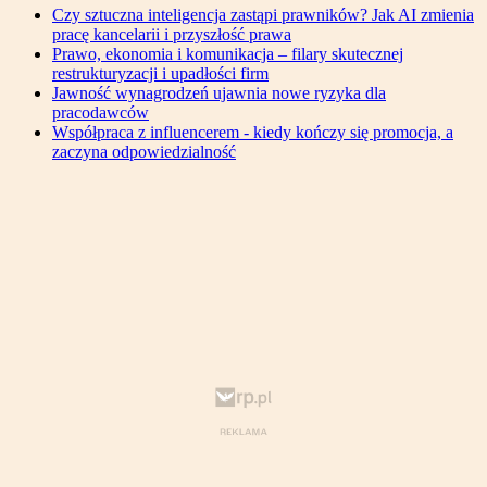
Czy sztuczna inteligencja zastąpi prawników? Jak AI zmienia
pracę kancelarii i przyszłość prawa
Prawo, ekonomia i komunikacja – filary skutecznej
restrukturyzacji i upadłości firm
Jawność wynagrodzeń ujawnia nowe ryzyka dla
pracodawców
Współpraca z influencerem - kiedy kończy się promocja, a
zaczyna odpowiedzialność