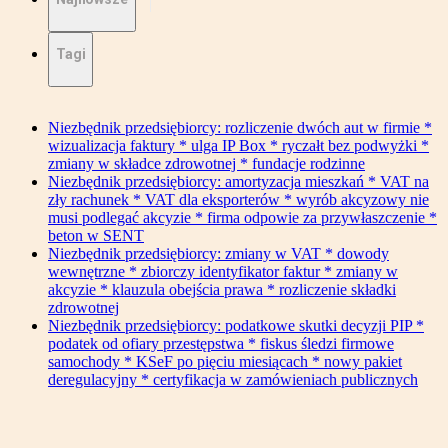
Tagi
Niezbędnik przedsiębiorcy: rozliczenie dwóch aut w firmie *
wizualizacja faktury * ulga IP Box * ryczałt bez podwyżki *
zmiany w składce zdrowotnej * fundacje rodzinne
Niezbędnik przedsiębiorcy: amortyzacja mieszkań * VAT na
zły rachunek * VAT dla eksporterów * wyrób akcyzowy nie
musi podlegać akcyzie * firma odpowie za przywłaszczenie *
beton w SENT
Niezbędnik przedsiębiorcy: zmiany w VAT * dowody
wewnętrzne * zbiorczy identyfikator faktur * zmiany w
akcyzie * klauzula obejścia prawa * rozliczenie składki
zdrowotnej
Niezbędnik przedsiębiorcy: podatkowe skutki decyzji PIP *
podatek od ofiary przestępstwa * fiskus śledzi firmowe
samochody * KSeF po pięciu miesiącach * nowy pakiet
deregulacyjny * certyfikacja w zamówieniach publicznych