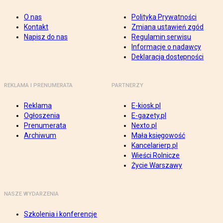
O nas
Polityka Prywatności
Kontakt
Zmiana ustawień zgód
Napisz do nas
Regulamin serwisu
Informacje o nadawcy
Deklaracja dostępności
REKLAMA I PRENUMERATA
PARTNERZY
Reklama
E-kiosk.pl
Ogłoszenia
E-gazety.pl
Prenumerata
Nexto.pl
Archiwum
Mała księgowość
Kancelarierp.pl
Wieści Rolnicze
Życie Warszawy
NASZE WYDARZENIA
Szkolenia i konferencje