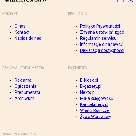
KONTAKT
REGULAMIN
O nas
Polityka Prywatności
Kontakt
Zmiana ustawień zgód
Napisz do nas
Regulamin serwisu
Informacje o nadawcy
Deklaracja dostępności
REKLAMA I PRENUMERATA
PARTNERZY
Reklama
E-kiosk.pl
Ogłoszenia
E-gazety.pl
Prenumerata
Nexto.pl
Archiwum
Mała księgowość
Kancelarierp.pl
Wieści Rolnicze
Życie Warszawy
NASZE WYDARZENIA