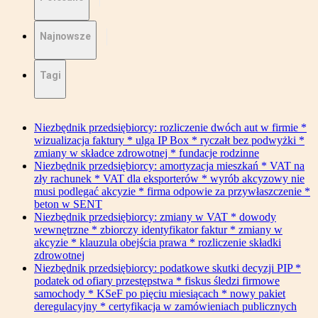
Najnowsze
Tagi
Niezbędnik przedsiębiorcy: rozliczenie dwóch aut w firmie *
wizualizacja faktury * ulga IP Box * ryczałt bez podwyżki *
zmiany w składce zdrowotnej * fundacje rodzinne
Niezbędnik przedsiębiorcy: amortyzacja mieszkań * VAT na
zły rachunek * VAT dla eksporterów * wyrób akcyzowy nie
musi podlegać akcyzie * firma odpowie za przywłaszczenie *
beton w SENT
Niezbędnik przedsiębiorcy: zmiany w VAT * dowody
wewnętrzne * zbiorczy identyfikator faktur * zmiany w
akcyzie * klauzula obejścia prawa * rozliczenie składki
zdrowotnej
Niezbędnik przedsiębiorcy: podatkowe skutki decyzji PIP *
podatek od ofiary przestępstwa * fiskus śledzi firmowe
samochody * KSeF po pięciu miesiącach * nowy pakiet
deregulacyjny * certyfikacja w zamówieniach publicznych