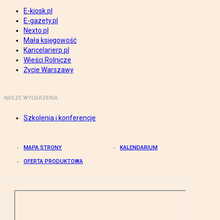
E-kiosk.pl
E-gazety.pl
Nexto.pl
Mała księgowość
Kancelarierp.pl
Wieści Rolnicze
Życie Warszawy
NASZE WYDARZENIA
Szkolenia i konferencje
MAPA STRONY
KALENDARIUM
OFERTA PRODUKTOWA