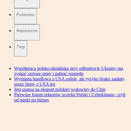
Polecane
Najnowsze
Tagi
Współpraca polsko-ukraińska przy odbudowie Ukrainy ma
zyskać szersze ramy i nabrać rozpędu
Wymiana handlowa z USA rośnie, ale ryzyko braku zapłaty
przez firmy z USA też
Jest szansa na eksport polskiej wołowiny do Chin
Pierwsze forum rektorów uczelni Polski i Uzbekistanu, czyli
od nauki po biznes