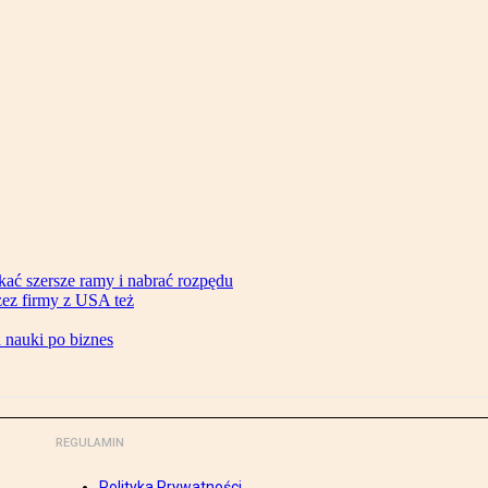
ać szersze ramy i nabrać rozpędu
zez firmy z USA też
d nauki po biznes
REGULAMIN
Polityka Prywatności