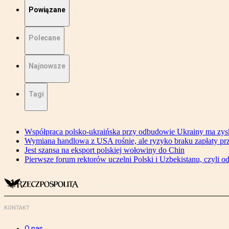
Powiązane
Polecane
Najnowsze
Tagi
Współpraca polsko-ukraińska przy odbudowie Ukrainy ma zysk
Wymiana handlowa z USA rośnie, ale ryzyko braku zapłaty pr
Jest szansa na eksport polskiej wołowiny do Chin
Pierwsze forum rektorów uczelni Polski i Uzbekistanu, czyli o
KONTAKT
O nas