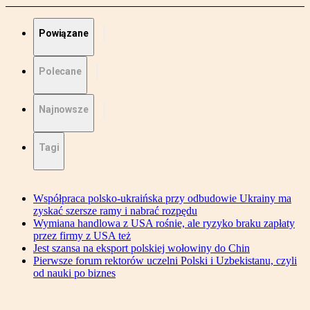
Powiązane
Polecane
Najnowsze
Tagi
Współpraca polsko-ukraińska przy odbudowie Ukrainy ma
zyskać szersze ramy i nabrać rozpędu
Wymiana handlowa z USA rośnie, ale ryzyko braku zapłaty
przez firmy z USA też
Jest szansa na eksport polskiej wołowiny do Chin
Pierwsze forum rektorów uczelni Polski i Uzbekistanu, czyli
od nauki po biznes