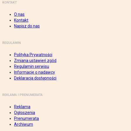
KONTAKT
O nas
Kontakt
Napisz do nas
REGULAMIN
Polityka Prywatności
Zmiana ustawień zgód
Regulamin serwisu
Informacje o nadawcy
Deklaracja dostępności
REKLAMA I PRENUMERATA
Reklama
Ogłoszenia
Prenumerata
Archiwum