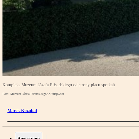
Kompleks Muzeum Józefa Piłsudskiego od strony placu spotkań
Foto: Muzeum Józefa Piłsudskiego w Sulejówku
Marek Kozubal
Powiązane