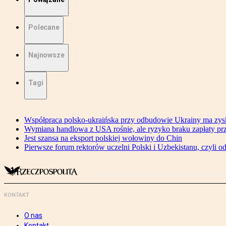
Polecane
Najnowsze
Tagi
Współpraca polsko-ukraińska przy odbudowie Ukrainy ma zysk
Wymiana handlowa z USA rośnie, ale ryzyko braku zapłaty pr
Jest szansa na eksport polskiej wołowiny do Chin
Pierwsze forum rektorów uczelni Polski i Uzbekistanu, czyli o
KONTAKT
O nas
Kontakt