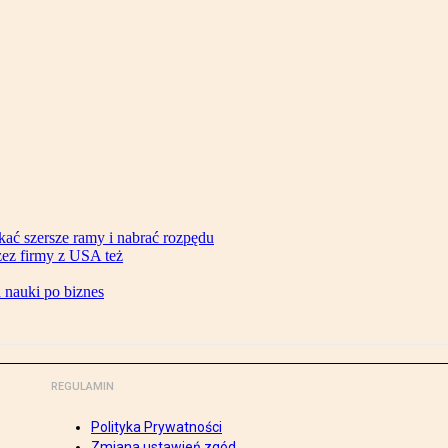
ać szersze ramy i nabrać rozpędu
zez firmy z USA też
d nauki po biznes
REGULAMIN
Polityka Prywatności
Zmiana ustawień zgód