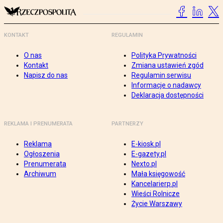
KONTAKT
REGULAMIN
O nas
Polityka Prywatności
Kontakt
Zmiana ustawień zgód
Napisz do nas
Regulamin serwisu
Informacje o nadawcy
Deklaracja dostępności
REKLAMA I PRENUMERATA
PARTNERZY
Reklama
E-kiosk.pl
Ogłoszenia
E-gazety.pl
Prenumerata
Nexto.pl
Archiwum
Mała księgowość
Kancelarierp.pl
Wieści Rolnicze
Życie Warszawy