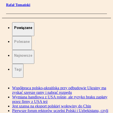
Rafał Tomański
Powiązane
Polecane
Najnowsze
Tagi
Współpraca polsko-ukraińska przy odbudowie Ukrainy ma
zyskać szersze ramy i nabrać rozpędu
Wymiana handlowa z USA rośnie, ale ryzyko braku zapłaty
przez firmy z USA też
Jest szansa na eksport polskiej wołowiny do Chin
Pierwsze forum rektorów uczelni Polski i Uzbekistanu, czyli