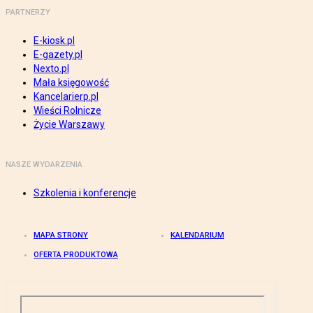
PARTNERZY
E-kiosk.pl
E-gazety.pl
Nexto.pl
Mała księgowość
Kancelarierp.pl
Wieści Rolnicze
Życie Warszawy
NASZE WYDARZENIA
Szkolenia i konferencje
MAPA STRONY
KALENDARIUM
OFERTA PRODUKTOWA