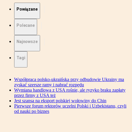
Powiązane
Polecane
Najnowsze
Tagi
Współpraca polsko-ukraińska przy odbudowie Ukrainy ma
zyskać szersze ramy i nabrać rozpędu
Wymiana handlowa z USA rośnie, ale ryzyko braku zapłaty
przez firmy z USA też
Jest szansa na eksport polskiej wołowiny do Chin
Pierwsze forum rektorów uczelni Polski i Uzbekistanu, czyli
od nauki po biznes