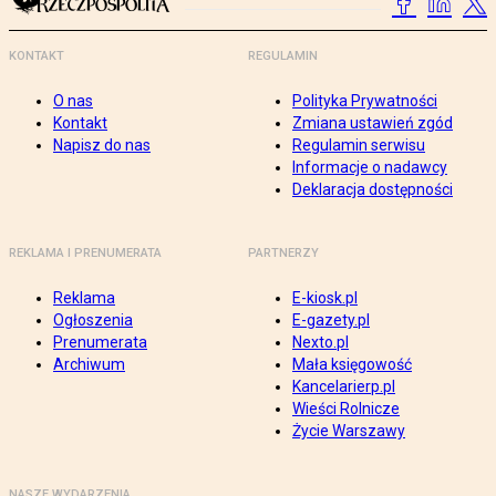
KONTAKT
REGULAMIN
O nas
Polityka Prywatności
Kontakt
Zmiana ustawień zgód
Napisz do nas
Regulamin serwisu
Informacje o nadawcy
Deklaracja dostępności
REKLAMA I PRENUMERATA
PARTNERZY
Reklama
E-kiosk.pl
Ogłoszenia
E-gazety.pl
Prenumerata
Nexto.pl
Archiwum
Mała księgowość
Kancelarierp.pl
Wieści Rolnicze
Życie Warszawy
NASZE WYDARZENIA