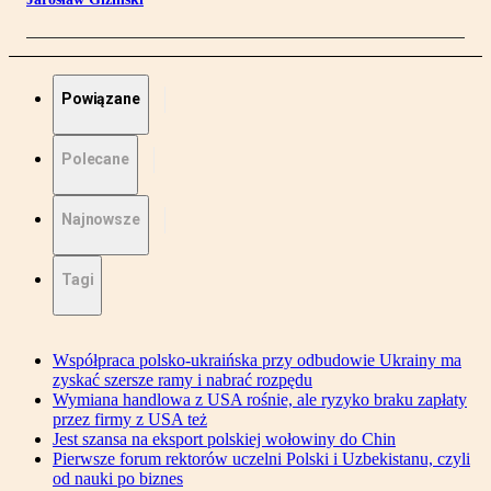
Powiązane
Polecane
Najnowsze
Tagi
Współpraca polsko-ukraińska przy odbudowie Ukrainy ma
zyskać szersze ramy i nabrać rozpędu
Wymiana handlowa z USA rośnie, ale ryzyko braku zapłaty
przez firmy z USA też
Jest szansa na eksport polskiej wołowiny do Chin
Pierwsze forum rektorów uczelni Polski i Uzbekistanu, czyli
od nauki po biznes