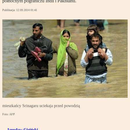
północnym pograniczu Indii i Pakistanu.
Publikacja:
12.09.2014 01:41
mieszkańcy Srinagaru uciekaja przed powodzią
Foto: AFP
Jarosław Giziński