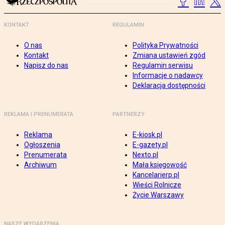
KONTAKT
REGULAMIN
O nas
Polityka Prywatności
Kontakt
Zmiana ustawień zgód
Napisz do nas
Regulamin serwisu
Informacje o nadawcy
Deklaracja dostępności
REKLAMA I PRENUMERATA
PARTNERZY
Reklama
E-kiosk.pl
Ogłoszenia
E-gazety.pl
Prenumerata
Nexto.pl
Archiwum
Mała księgowość
Kancelarierp.pl
Wieści Rolnicze
Życie Warszawy
NASZE WYDARZENIA