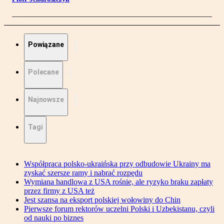
Powiązane
Polecane
Najnowsze
Tagi
Współpraca polsko-ukraińska przy odbudowie Ukrainy ma
zyskać szersze ramy i nabrać rozpędu
Wymiana handlowa z USA rośnie, ale ryzyko braku zapłaty
przez firmy z USA też
Jest szansa na eksport polskiej wołowiny do Chin
Pierwsze forum rektorów uczelni Polski i Uzbekistanu, czyli
od nauki po biznes