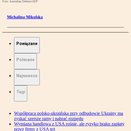
Foto: Australian Defence/AFP
Michalina Mikulska
Powiązane
Polecane
Najnowsze
Tagi
Współpraca polsko-ukraińska przy odbudowie Ukrainy ma
zyskać szersze ramy i nabrać rozpędu
Wymiana handlowa z USA rośnie, ale ryzyko braku zapłaty
przez firmy z USA też