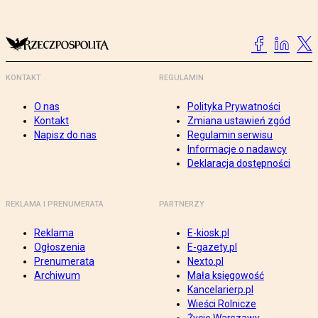
KONTAKT
REGULAMIN
O nas
Polityka Prywatności
Kontakt
Zmiana ustawień zgód
Napisz do nas
Regulamin serwisu
Informacje o nadawcy
Deklaracja dostępności
REKLAMA I PRENUMERATA
PARTNERZY
Reklama
E-kiosk.pl
Ogłoszenia
E-gazety.pl
Prenumerata
Nexto.pl
Archiwum
Mała księgowość
Kancelarierp.pl
Wieści Rolnicze