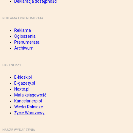
Deklaracja dostępności
REKLAMA I PRENUMERATA
Reklama
Ogłoszenia
Prenumerata
Archiwum
PARTNERZY
E-kiosk.pl
E-gazety.pl
Nexto.pl
Mała księgowość
Kancelarierp.pl
Wieści Rolnicze
Życie Warszawy
NASZE WYDARZENIA