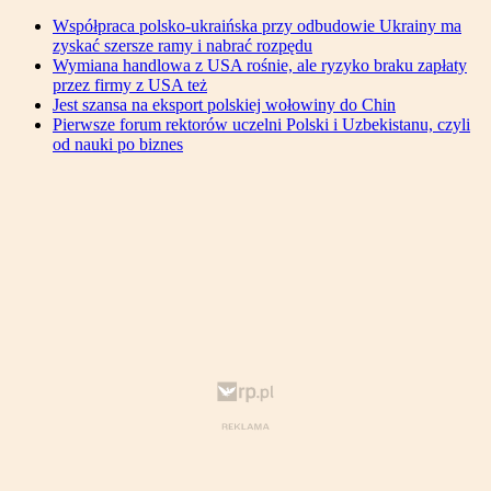
Współpraca polsko-ukraińska przy odbudowie Ukrainy ma
zyskać szersze ramy i nabrać rozpędu
Wymiana handlowa z USA rośnie, ale ryzyko braku zapłaty
przez firmy z USA też
Jest szansa na eksport polskiej wołowiny do Chin
Pierwsze forum rektorów uczelni Polski i Uzbekistanu, czyli
od nauki po biznes