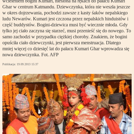
wcieleniem bogini Kumari, niesiona na rękach do pałacu Kumari
Ghar w centrum Katmandu. Dziewczynka, która nie weszła jeszcze
w okres dojrzewania, pochodzi zawsze z kasty śaków nepalskiego
ludu Newarów. Kumari jest czczona przez nepalskich hinduistów i
część buddystów. Bogini-dziewica musi być wiecznie młoda. Gdy
tylko jej ciało zaczyna się starzeć, musi przenieść się do nowego. To
samo zachodzi w przypadku ciężkiej choroby. Znakiem, że bogini
opuściła ciało dziewczynki, jest pierwsza menstruacja. Dlatego
mniej więcej co dziesięć lat do pałacu Kumari Ghar wprowadza się
nowa dziewczynka. Fot. AFP
Publikacja:
19.09.2013 15:37