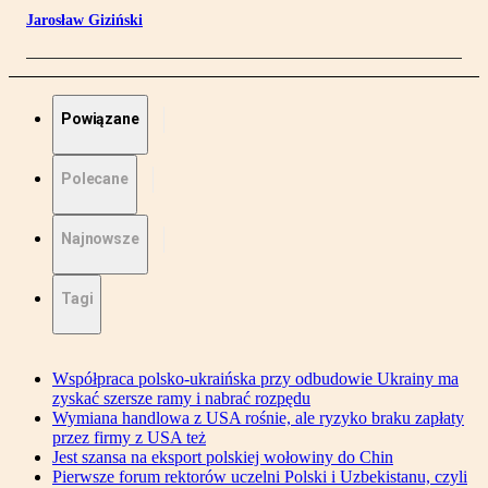
Jarosław Giziński
Powiązane
Polecane
Najnowsze
Tagi
Współpraca polsko-ukraińska przy odbudowie Ukrainy ma
zyskać szersze ramy i nabrać rozpędu
Wymiana handlowa z USA rośnie, ale ryzyko braku zapłaty
przez firmy z USA też
Jest szansa na eksport polskiej wołowiny do Chin
Pierwsze forum rektorów uczelni Polski i Uzbekistanu, czyli