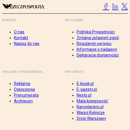
KONTAKT
REGULAMIN
O nas
Polityka Prywatności
Kontakt
Zmiana ustawień zgód
Napisz do nas
Regulamin serwisu
Informacje o nadawcy
Deklaracja dostępności
REKLAMA I PRENUMERATA
PARTNERZY
Reklama
E-kiosk.pl
Ogłoszenia
E-gazety.pl
Prenumerata
Nexto.pl
Archiwum
Mała księgowość
Kancelarierp.pl
Wieści Rolnicze
Życie Warszawy