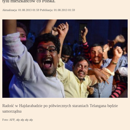
tylu mieszkańców co Polska.
Aktualizacja:
01.08.2013 01:59
Publikacja:
01.08.2013 01:59
Radość w Hajdarabadzie po półwiecznych staraniach Telangana będzie
samorządna
Foto: AFP, afp afp afp afp