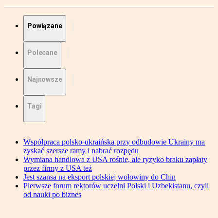
Powiązane
Polecane
Najnowsze
Tagi
Współpraca polsko-ukraińska przy odbudowie Ukrainy ma
zyskać szersze ramy i nabrać rozpędu
Wymiana handlowa z USA rośnie, ale ryzyko braku zapłaty
przez firmy z USA też
Jest szansa na eksport polskiej wołowiny do Chin
Pierwsze forum rektorów uczelni Polski i Uzbekistanu, czyli
od nauki po biznes