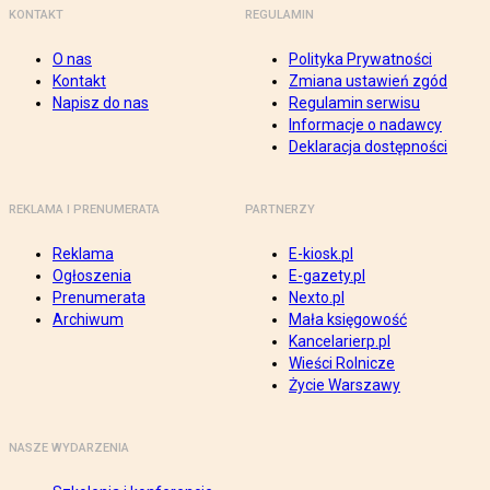
KONTAKT
REGULAMIN
O nas
Polityka Prywatności
Kontakt
Zmiana ustawień zgód
Napisz do nas
Regulamin serwisu
Informacje o nadawcy
Deklaracja dostępności
REKLAMA I PRENUMERATA
PARTNERZY
Reklama
E-kiosk.pl
Ogłoszenia
E-gazety.pl
Prenumerata
Nexto.pl
Archiwum
Mała księgowość
Kancelarierp.pl
Wieści Rolnicze
Życie Warszawy
NASZE WYDARZENIA