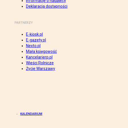
Informacje o nadawcy
Deklaracja dostępności
PARTNERZY
E-kiosk.pl
E-gazety.pl
Nexto.pl
Mała księgowość
Kancelarierp.pl
Wieści Rolnicze
Życie Warszawy
KALENDARIUM