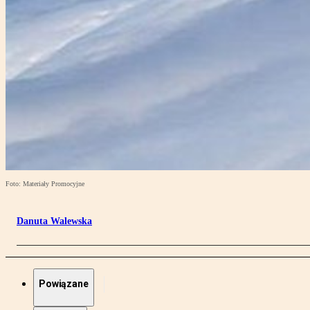
Foto: Materiały Promocyjne
Danuta Walewska
Powiązane