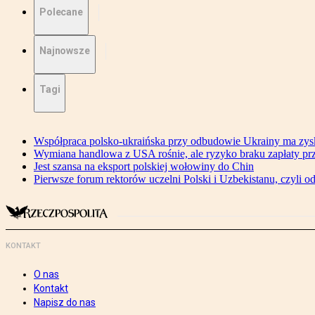
Polecane
Najnowsze
Tagi
Współpraca polsko-ukraińska przy odbudowie Ukrainy ma zysk
Wymiana handlowa z USA rośnie, ale ryzyko braku zapłaty pr
Jest szansa na eksport polskiej wołowiny do Chin
Pierwsze forum rektorów uczelni Polski i Uzbekistanu, czyli o
KONTAKT
O nas
Kontakt
Napisz do nas