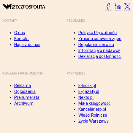
KONTAKT
REGULAMIN
O nas
Polityka Prywatności
Kontakt
Zmiana ustawień zgód
Napisz do nas
Regulamin serwisu
Informacje o nadawcy
Deklaracja dostępności
REKLAMA I PRENUMERATA
PARTNERZY
Reklama
E-kiosk.pl
Ogłoszenia
E-gazety.pl
Prenumerata
Nexto.pl
Archiwum
Mała księgowość
Kancelarierp.pl
Wieści Rolnicze
Życie Warszawy