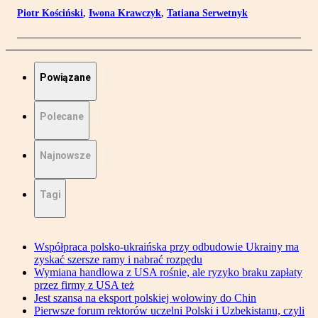
Piotr Kościński
,
Iwona Krawczyk
,
Tatiana Serwetnyk
Powiązane
Polecane
Najnowsze
Tagi
Współpraca polsko-ukraińska przy odbudowie Ukrainy ma
zyskać szersze ramy i nabrać rozpędu
Wymiana handlowa z USA rośnie, ale ryzyko braku zapłaty
przez firmy z USA też
Jest szansa na eksport polskiej wołowiny do Chin
Pierwsze forum rektorów uczelni Polski i Uzbekistanu, czyli