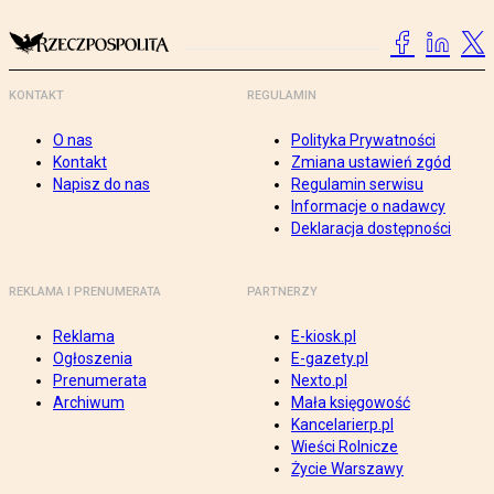
KONTAKT
REGULAMIN
O nas
Polityka Prywatności
Kontakt
Zmiana ustawień zgód
Napisz do nas
Regulamin serwisu
Informacje o nadawcy
Deklaracja dostępności
REKLAMA I PRENUMERATA
PARTNERZY
Reklama
E-kiosk.pl
Ogłoszenia
E-gazety.pl
Prenumerata
Nexto.pl
Archiwum
Mała księgowość
Kancelarierp.pl
Wieści Rolnicze
Życie Warszawy