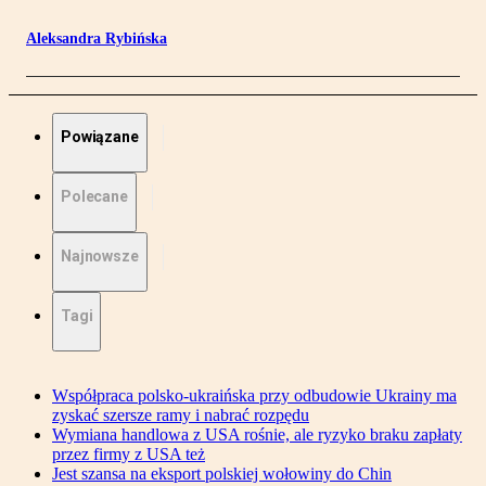
Aleksandra Rybińska
Powiązane
Polecane
Najnowsze
Tagi
Współpraca polsko-ukraińska przy odbudowie Ukrainy ma
zyskać szersze ramy i nabrać rozpędu
Wymiana handlowa z USA rośnie, ale ryzyko braku zapłaty
przez firmy z USA też
Jest szansa na eksport polskiej wołowiny do Chin