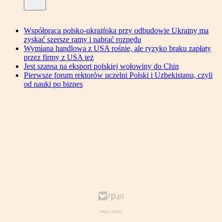
Współpraca polsko-ukraińska przy odbudowie Ukrainy ma
zyskać szersze ramy i nabrać rozpędu
Wymiana handlowa z USA rośnie, ale ryzyko braku zapłaty
przez firmy z USA też
Jest szansa na eksport polskiej wołowiny do Chin
Pierwsze forum rektorów uczelni Polski i Uzbekistanu, czyli
od nauki po biznes