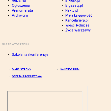
Reklama
E-kiosk.pl
Ogłoszenia
E-gazety.pl
Prenumerata
Nexto.pl
Archiwum
Mała księgowość
Kancelarierp.pl
Wieści Rolnicze
Życie Warszawy
NASZE WYDARZENIA
Szkolenia i konferencje
MAPA STRONY
KALENDARIUM
OFERTA PRODUKTOWA