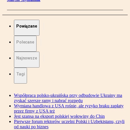
Powiązane
Polecane
Najnowsze
Tagi
Współpraca polsko-ukraińska przy odbudowie Ukrainy ma
zyskać szersze ramy i nabrać rozpędu
Wymiana handlowa z USA rośnie, ale ryzyko braku zapłaty
przez firmy z USA też
Jest szansa na eksport polskiej wołowiny do Chin
Pierwsze forum rektorów uczelni Polski i Uzbekistanu, czyli
od nauki po biznes