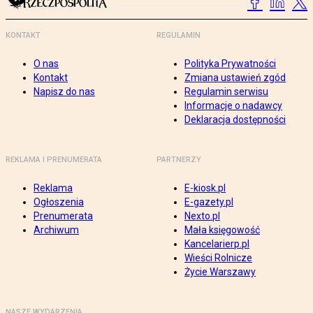
KONTAKT
REGULAMIN
O nas
Polityka Prywatności
Kontakt
Zmiana ustawień zgód
Napisz do nas
Regulamin serwisu
Informacje o nadawcy
Deklaracja dostępności
REKLAMA I PRENUMERATA
PARTNERZY
Reklama
E-kiosk.pl
Ogłoszenia
E-gazety.pl
Prenumerata
Nexto.pl
Archiwum
Mała księgowość
Kancelarierp.pl
Wieści Rolnicze
Życie Warszawy
NASZE WYDARZENIA