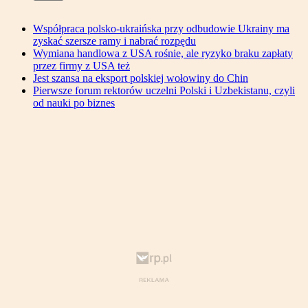
Współpraca polsko-ukraińska przy odbudowie Ukrainy ma
zyskać szersze ramy i nabrać rozpędu
Wymiana handlowa z USA rośnie, ale ryzyko braku zapłaty
przez firmy z USA też
Jest szansa na eksport polskiej wołowiny do Chin
Pierwsze forum rektorów uczelni Polski i Uzbekistanu, czyli
od nauki po biznes