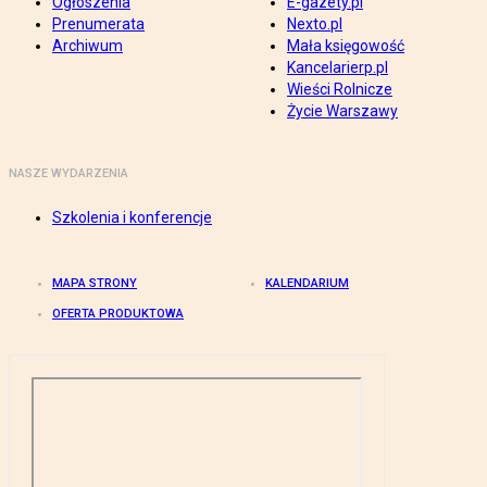
Ogłoszenia
E-gazety.pl
Prenumerata
Nexto.pl
Archiwum
Mała księgowość
Kancelarierp.pl
Wieści Rolnicze
Życie Warszawy
NASZE WYDARZENIA
Szkolenia i konferencje
MAPA STRONY
KALENDARIUM
OFERTA PRODUKTOWA