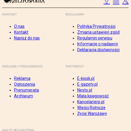
KONTAKT
REGULAMIN
O nas
Polityka Prywatności
Kontakt
Zmiana ustawień zgód
Napisz do nas
Regulamin serwisu
Informacje o nadawcy
Deklaracja dostępności
REKLAMA I PRENUMERATA
PARTNERZY
Reklama
E-kiosk.pl
Ogłoszenia
E-gazety.pl
Prenumerata
Nexto.pl
Archiwum
Mała księgowość
Kancelarierp.pl
Wieści Rolnicze
Życie Warszawy
NASZE WYDARZENIA