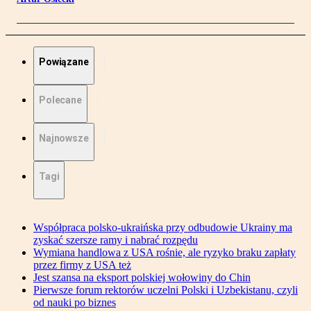
Powiązane
Polecane
Najnowsze
Tagi
Współpraca polsko-ukraińska przy odbudowie Ukrainy ma
zyskać szersze ramy i nabrać rozpędu
Wymiana handlowa z USA rośnie, ale ryzyko braku zapłaty
przez firmy z USA też
Jest szansa na eksport polskiej wołowiny do Chin
Pierwsze forum rektorów uczelni Polski i Uzbekistanu, czyli
od nauki po biznes