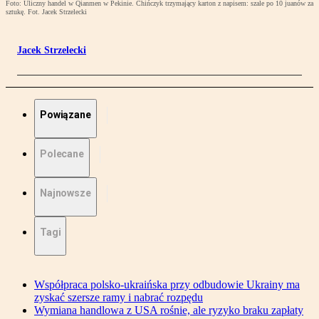
Foto: Uliczny handel w Qianmen w Pekinie. Chińczyk trzymający karton z napisem: szale po 10 juanów za
sztukę. Fot. Jacek Strzelecki
Jacek Strzelecki
Powiązane
Polecane
Najnowsze
Tagi
Współpraca polsko-ukraińska przy odbudowie Ukrainy ma
zyskać szersze ramy i nabrać rozpędu
Wymiana handlowa z USA rośnie, ale ryzyko braku zapłaty