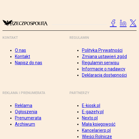
KONTAKT
REGULAMIN
O nas
Polityka Prywatności
Kontakt
Zmiana ustawień zgód
Napisz do nas
Regulamin serwisu
Informacje o nadawcy
Deklaracja dostępności
REKLAMA I PRENUMERATA
PARTNERZY
Reklama
E-kiosk.pl
Ogłoszenia
E-gazety.pl
Prenumerata
Nexto.pl
Archiwum
Mała księgowość
Kancelarierp.pl
Wieści Rolnicze