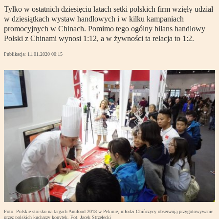
Tylko w ostatnich dziesięciu latach setki polskich firm wzięły udział
w dziesiątkach wystaw handlowych i w kilku kampaniach
promocyjnych w Chinach. Pomimo tego ogólny bilans handlowy
Polski z Chinami wynosi 1:12, a w żywności ta relacja to 1:2.
Publikacja:
11.01.2020 00:15
Foto: Polskie stoisko na targach Anufood 2018 w Pekinie, młodzi Chińczycy obserwują przygotowywanie
przez polskich kucharzy kopytek. Fot. Jacek Strzelecki