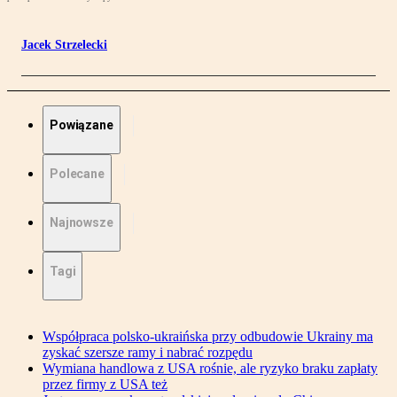
Jacek Strzelecki
Powiązane
Polecane
Najnowsze
Tagi
Współpraca polsko-ukraińska przy odbudowie Ukrainy ma
zyskać szersze ramy i nabrać rozpędu
Wymiana handlowa z USA rośnie, ale ryzyko braku zapłaty
przez firmy z USA też