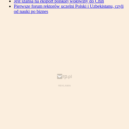
Jest szansa na eksport polskiej wołowiny do Chin
Pierwsze forum rektorów uczelni Polski i Uzbekistanu, czyli
od nauki po biznes