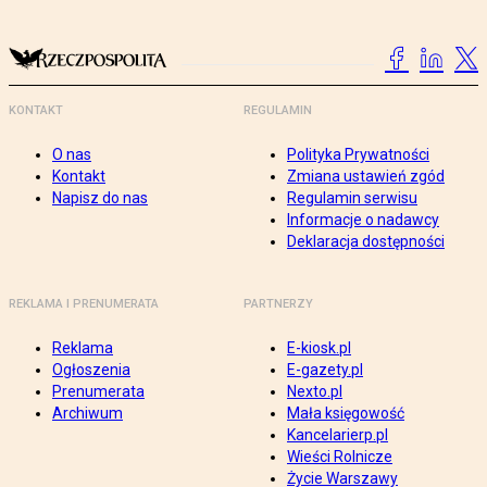
KONTAKT
REGULAMIN
O nas
Polityka Prywatności
Kontakt
Zmiana ustawień zgód
Napisz do nas
Regulamin serwisu
Informacje o nadawcy
Deklaracja dostępności
REKLAMA I PRENUMERATA
PARTNERZY
Reklama
E-kiosk.pl
Ogłoszenia
E-gazety.pl
Prenumerata
Nexto.pl
Archiwum
Mała księgowość
Kancelarierp.pl
Wieści Rolnicze
Życie Warszawy