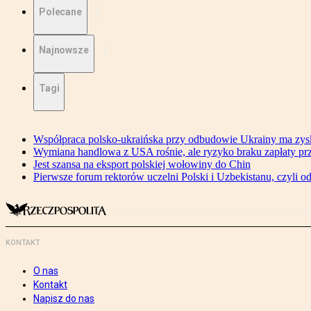
Polecane
Najnowsze
Tagi
Współpraca polsko-ukraińska przy odbudowie Ukrainy ma zysk
Wymiana handlowa z USA rośnie, ale ryzyko braku zapłaty pr
Jest szansa na eksport polskiej wołowiny do Chin
Pierwsze forum rektorów uczelni Polski i Uzbekistanu, czyli o
KONTAKT
O nas
Kontakt
Napisz do nas