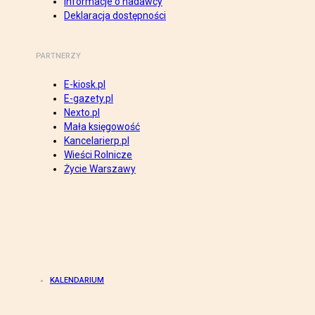
Informacje o nadawcy
Deklaracja dostępności
PARTNERZY
E-kiosk.pl
E-gazety.pl
Nexto.pl
Mała księgowość
Kancelarierp.pl
Wieści Rolnicze
Życie Warszawy
KALENDARIUM