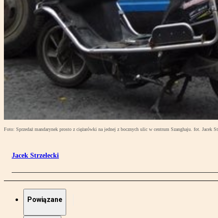
Foto: Sprzedaż mandarynek prosto z ciężarówki na jednej z bocznych ulic w centrum Szanghaju. fot. Jacek St
Jacek Strzelecki
Powiązane