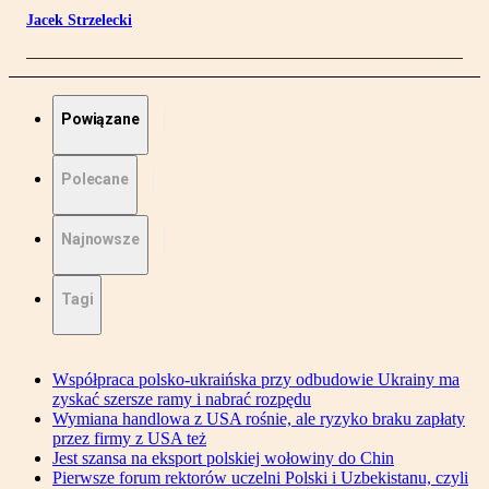
Jacek Strzelecki
Powiązane
Polecane
Najnowsze
Tagi
Współpraca polsko-ukraińska przy odbudowie Ukrainy ma
zyskać szersze ramy i nabrać rozpędu
Wymiana handlowa z USA rośnie, ale ryzyko braku zapłaty
przez firmy z USA też
Jest szansa na eksport polskiej wołowiny do Chin
Pierwsze forum rektorów uczelni Polski i Uzbekistanu, czyli