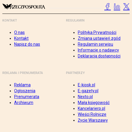
KONTAKT
REGULAMIN
O nas
Polityka Prywatności
Kontakt
Zmiana ustawień zgód
Napisz do nas
Regulamin serwisu
Informacje o nadawcy
Deklaracja dostępności
REKLAMA I PRENUMERATA
PARTNERZY
Reklama
E-kiosk.pl
Ogłoszenia
E-gazety.pl
Prenumerata
Nexto.pl
Archiwum
Mała księgowość
Kancelarierp.pl
Wieści Rolnicze
Życie Warszawy