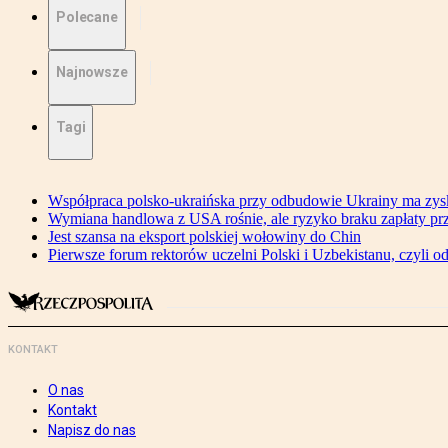
Polecane
Najnowsze
Tagi
Współpraca polsko-ukraińska przy odbudowie Ukrainy ma zysk
Wymiana handlowa z USA rośnie, ale ryzyko braku zapłaty pr
Jest szansa na eksport polskiej wołowiny do Chin
Pierwsze forum rektorów uczelni Polski i Uzbekistanu, czyli o
KONTAKT
O nas
Kontakt
Napisz do nas