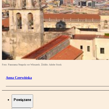
Foto: Panorama Neapolu we Włoszech. Źródło: Adobe Stock
Anna Czerwińska
Powiązane