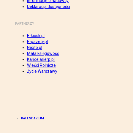
Informacje o nadawcy
Deklaracja dostępności
PARTNERZY
E-kiosk.pl
E-gazety.pl
Nexto.pl
Mała księgowość
Kancelarierp.pl
Wieści Rolnicze
Życie Warszawy
KALENDARIUM