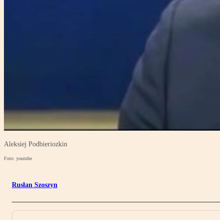
Aleksiej Podbieriozkin
Foto: youtube
Rusłan Szoszyn