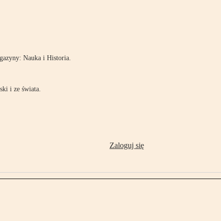
!
azyny: Nauka i Historia.
ki i ze świata.
Zaloguj się