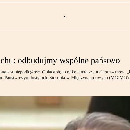
bachu: odbudujmy wspólne państwo
est niepodległość. Opłaca się to tylko tamtejszym elitom – mówi „R
kim Państwowym Instytucie Stosunków Międzynarodowych (MGIMO) MS