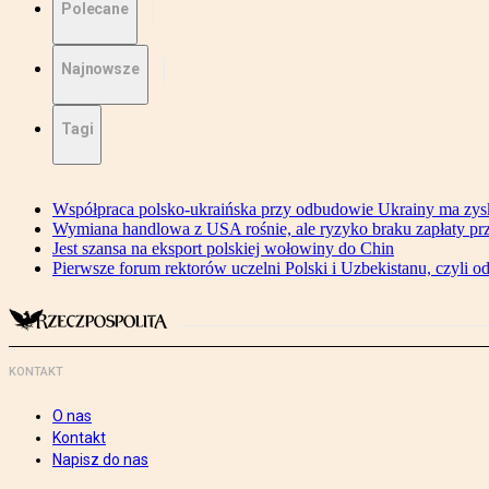
Polecane
Najnowsze
Tagi
Współpraca polsko-ukraińska przy odbudowie Ukrainy ma zysk
Wymiana handlowa z USA rośnie, ale ryzyko braku zapłaty pr
Jest szansa na eksport polskiej wołowiny do Chin
Pierwsze forum rektorów uczelni Polski i Uzbekistanu, czyli o
KONTAKT
O nas
Kontakt
Napisz do nas