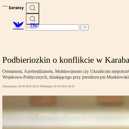
Serwisy
PRO
Podbieriozkin o konflikcie w Kara
Ormianom, Azerbejdżanom, Mołdawianom czy Ukraińcom niepotrzebna j
Wojskowo-Politycznych, działającego przy prestiżowym Moskiews
Aktualizacja:
03.04.2016 18:35
Publikacja:
03.04.2016 18:19