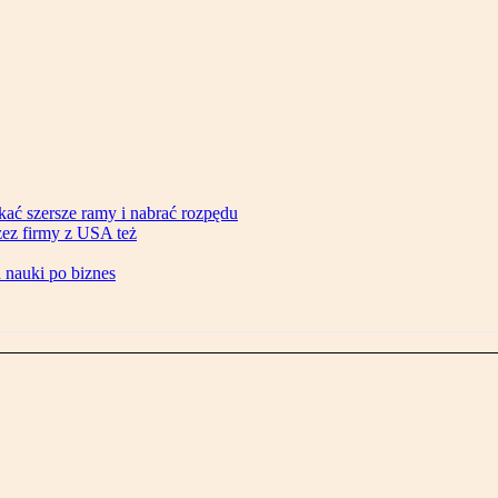
ać szersze ramy i nabrać rozpędu
zez firmy z USA też
d nauki po biznes