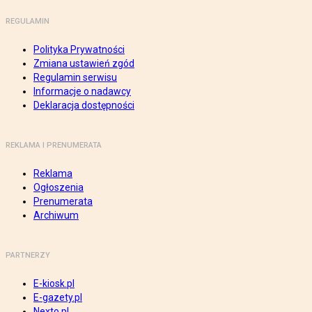
REGULAMIN
Polityka Prywatności
Zmiana ustawień zgód
Regulamin serwisu
Informacje o nadawcy
Deklaracja dostępności
REKLAMA I PRENUMERATA
Reklama
Ogłoszenia
Prenumerata
Archiwum
PARTNERZY
E-kiosk.pl
E-gazety.pl
Nexto.pl