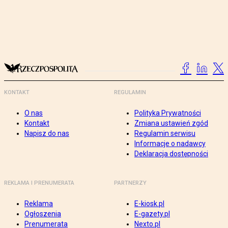
KONTAKT
REGULAMIN
O nas
Polityka Prywatności
Kontakt
Zmiana ustawień zgód
Napisz do nas
Regulamin serwisu
Informacje o nadawcy
Deklaracja dostępności
REKLAMA I PRENUMERATA
PARTNERZY
Reklama
E-kiosk.pl
Ogłoszenia
E-gazety.pl
Prenumerata
Nexto.pl