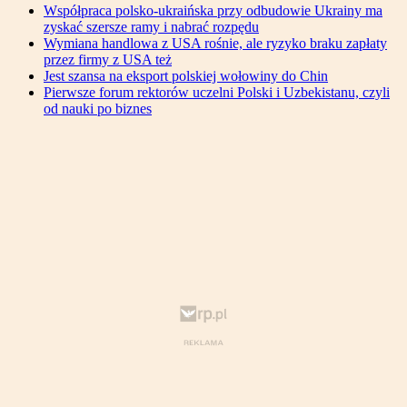
Współpraca polsko-ukraińska przy odbudowie Ukrainy ma
zyskać szersze ramy i nabrać rozpędu
Wymiana handlowa z USA rośnie, ale ryzyko braku zapłaty
przez firmy z USA też
Jest szansa na eksport polskiej wołowiny do Chin
Pierwsze forum rektorów uczelni Polski i Uzbekistanu, czyli
od nauki po biznes