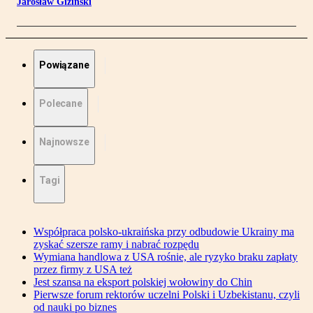
Jarosław Giziński
Powiązane
Polecane
Najnowsze
Tagi
Współpraca polsko-ukraińska przy odbudowie Ukrainy ma
zyskać szersze ramy i nabrać rozpędu
Wymiana handlowa z USA rośnie, ale ryzyko braku zapłaty
przez firmy z USA też
Jest szansa na eksport polskiej wołowiny do Chin
Pierwsze forum rektorów uczelni Polski i Uzbekistanu, czyli
od nauki po biznes