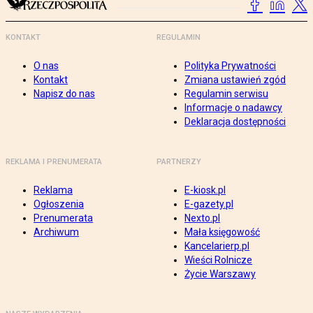
KONTAKT
REGULAMIN
O nas
Polityka Prywatności
Kontakt
Zmiana ustawień zgód
Napisz do nas
Regulamin serwisu
Informacje o nadawcy
Deklaracja dostępności
REKLAMA I PRENUMERATA
PARTNERZY
Reklama
E-kiosk.pl
Ogłoszenia
E-gazety.pl
Prenumerata
Nexto.pl
Archiwum
Mała księgowość
Kancelarierp.pl
Wieści Rolnicze
Życie Warszawy