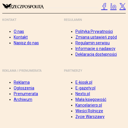
KONTAKT
REGULAMIN
O nas
Polityka Prywatności
Kontakt
Zmiana ustawień zgód
Napisz do nas
Regulamin serwisu
Informacje o nadawcy
Deklaracja dostępności
REKLAMA I PRENUMERATA
PARTNERZY
Reklama
E-kiosk.pl
Ogłoszenia
E-gazety.pl
Prenumerata
Nexto.pl
Archiwum
Mała księgowość
Kancelarierp.pl
Wieści Rolnicze
Życie Warszawy