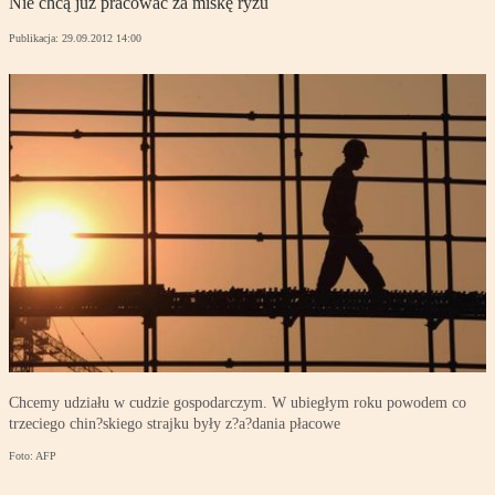
Nie chcą już pracować za miskę ryżu
Publikacja:
29.09.2012 14:00
Chcemy udziału w cudzie gospodarczym. W ubiegłym roku powodem co
trzeciego chin?skiego strajku były z?a?dania płacowe
Foto: AFP