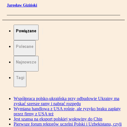
Jarosław Giziński
Powiązane
Polecane
Najnowsze
Tagi
Współpraca polsko-ukraińska przy odbudowie Ukrainy ma
zyskać szersze ramy i nabrać rozpędu
Wymiana handlowa z USA rośnie, ale ryzyko braku zapłaty
przez firmy z USA też
Jest szansa na eksport polskiej wołowiny do Chin
Pierwsze forum rektorów uczelni Polski i Uzbekistanu, czyli