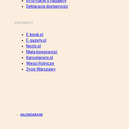
Informacje o nadawcy
Deklaracja dostępności
PARTNERZY
E-kiosk.pl
E-gazety.pl
Nexto.pl
Mała księgowość
Kancelarierp.pl
Wieści Rolnicze
Życie Warszawy
KALENDARIUM