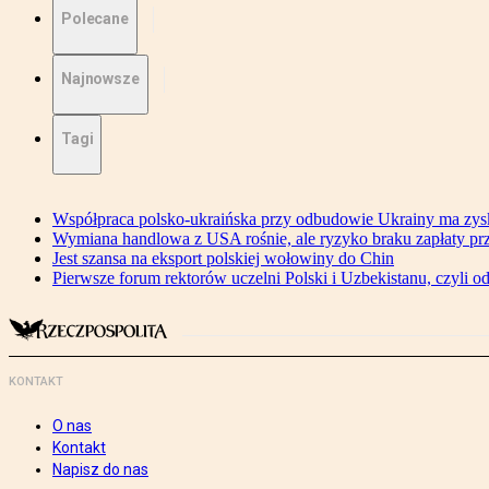
Polecane
Najnowsze
Tagi
Współpraca polsko-ukraińska przy odbudowie Ukrainy ma zysk
Wymiana handlowa z USA rośnie, ale ryzyko braku zapłaty pr
Jest szansa na eksport polskiej wołowiny do Chin
Pierwsze forum rektorów uczelni Polski i Uzbekistanu, czyli o
KONTAKT
O nas
Kontakt
Napisz do nas